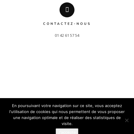
CONTACTEZ-NOUS
01 42 61 57 54
En poursuivant votre navigation sur ce site, vous acceptez
l'utilisation de cookies qui nous permettent de vous proposer
une navigation optimale et de réaliser des statistiques de
Confidentialité
2019 Kantor Partners © - Tous droits réservés -
-
visite.
Mentions légales
J'accepte