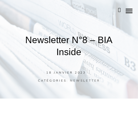
Newsletter N°8 – BIA
NOTRE HISTOIRE
Inside
L’ÉQUIPE
NOS ATOUTS
18 JANVIER 2023
CATÉGORIES:
NEWSLETTER
NOTRE POLITIQUE RSE
BIA GROUPE
Football
STRATÉGIE & ORGANISATION
Parce que le sport est une activité qui rassemble, BIA
Groupe a organisé un match de football en salle. Dans un
RISQUES & CONFORMITÉ