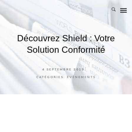
Découvrez Shield : Votre
NOTRE HISTOIRE
Solution Conformité
L’ÉQUIPE
NOS ATOUTS
4 SEPTEMBRE 2019
CATÉGORIES:
EVÈNEMENTS
NOTRE POLITIQUE RSE
BIA GROUPE
BIA Groupe
, cabinet de conseil dédié au secteur bancaire,
vous propose de découvrir
Shield
en exclusivité !
STRATÉGIE & ORGANISATION
Cette
RegTech
a développé une solution innovante de
conformité 360°
basée sur les technologies de
Big Data
et
RISQUES & CONFORMITÉ