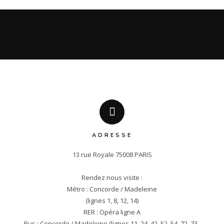
ADRESSE
13 rue Royale 75008 PARIS

Rendez nous visite :

Métro : Concorde / Madeleine

(lignes 1, 8, 12, 14)

RER : Opéra ligne A

Bus : Concorde / Madeleine (lignes 11, 24, 42, 52, 54, 72, 73, 